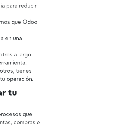
a para reducir
mos que Odoo
s
ma en una
tros a largo
erramienta.
otros, tienes
tu operación.
r tu
 procesos que
entas, compras e