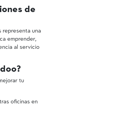
ciones de
 representa una
fica emprender,
ncia al servicio
Odoo?
ejorar tu
ras oficinas en