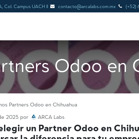
A, Col. Campus UACH II
contacto@arcalabs.com.mx
(+52) 
SERVICIOS
ODOO
NOSOTROS
¿POR
rtners Odoo en 
os Partners Odoo en Chihuahua
 de 2025
por
ARCA Labs
elegir un Partner Odoo en Chih
car la diferencia para tu empre