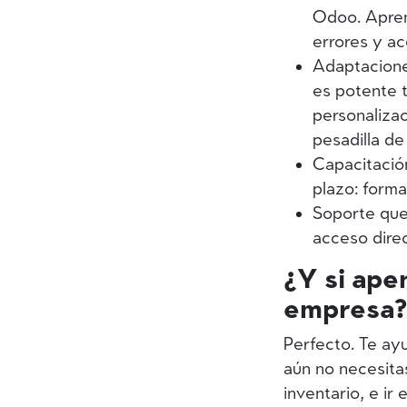
Odoo. Apren
errores y ac
Adaptacione
es potente t
personalizac
pesadilla d
Capacitación
plazo: form
Soporte qu
acceso dire
¿Y si ape
empresa?
Perfecto. Te ay
aún no necesita
inventario, e i