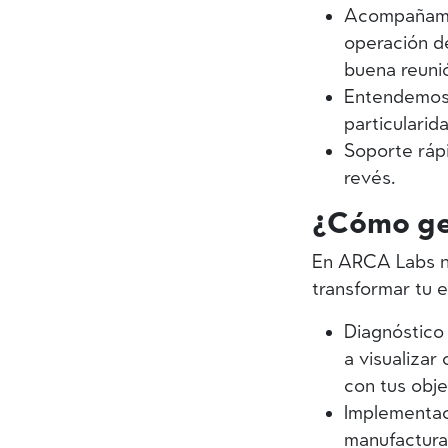
Acompañamie
operación d
buena reuni
Entendemos 
particularid
Soporte rápi
revés.
¿Cómo ge
En ARCA Labs n
transformar tu 
Diagnóstico 
a visualizar
con tus obje
Implementac
manufactura,