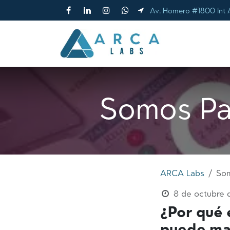
Ir al contenido
Av. Homero #1800 Int 
INICIO
Somos Pa
ARCA Labs
Som
8 de octubre
¿Por qué 
puede mar