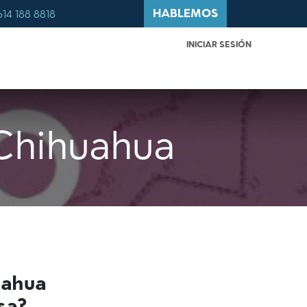
HABLEMOS
614 188 8818
INICIAR SESIÓN
 QUÉ MÉXICO?
BLOG
CONTACTO
Chihuahua
uahua
sa?