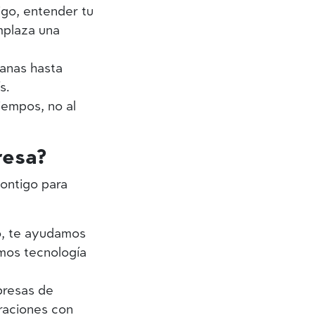
go, entender tu
mplaza una
anas hasta
s.
iempos, no al
resa?
ontigo para
o, te ayudamos
amos tecnología
resas de
eraciones con