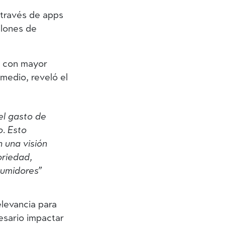
 través de apps
llones de
s con mayor
medio, reveló el
el gasto de
o. Esto
 una visión
oriedad,
sumidores”
elevancia para
cesario impactar