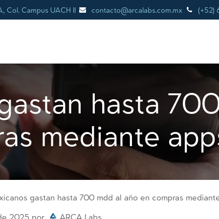
A, Col. Campus UACH II
contacto@arcalabs.com.mx
(+52) 
SERVICIOS
ODOO
NOSOTROS
¿POR
gastan hasta 700
as mediante app
icanos gastan hasta 700 mdd al año en compras mediante
 de 2025
por
ARCA Labs