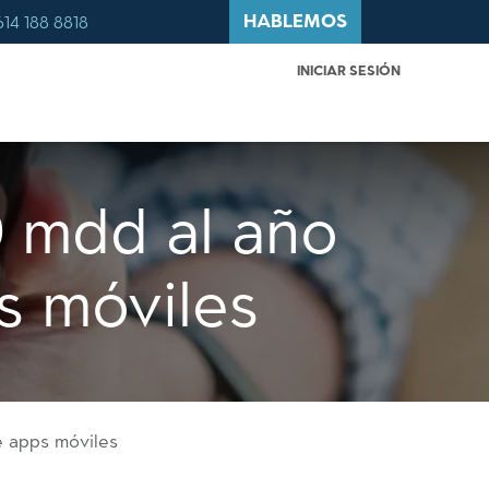
HABLEMOS
614 188 8818
INICIAR SESIÓN
 QUÉ MÉXICO?
BLOG
CONTACTO
 mdd al año
s móviles
 apps móviles