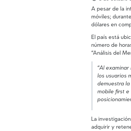
A pesar de la i
móviles; durant
dólares en comp
El país está ub
número de horas
“Análisis del M
“Al examinar
los usuarios 
demuestra la 
mobile first 
posicionamie
La investigació
adquirir y reten