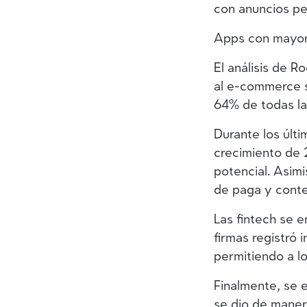
con anuncios pe
Apps con mayor
El análisis de 
al e-commerce s
64% de todas las
Durante los últi
crecimiento de 
potencial. Asim
de paga y cont
Las fintech se 
firmas registró
permitiendo a l
Finalmente, se 
se dio de maner