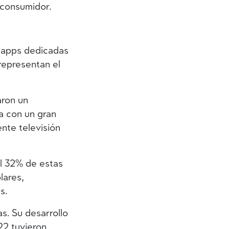
 consumidor.
s apps dedicadas
representan el
aron un
a con un gran
nte televisión
el 32% de estas
lares,
s.
s. Su desarrollo
22 tuvieron